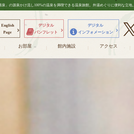
泉」の源泉かけ流し100%の温泉を満喫できる温泉旅館。外湯めぐりに便利な立地
北信州）の桐屋旅館公式ホームページ。生源泉の
English
デジタル
デジタル
Page
パンフレット
インフォメーション
お部屋
館内施設
アクセス