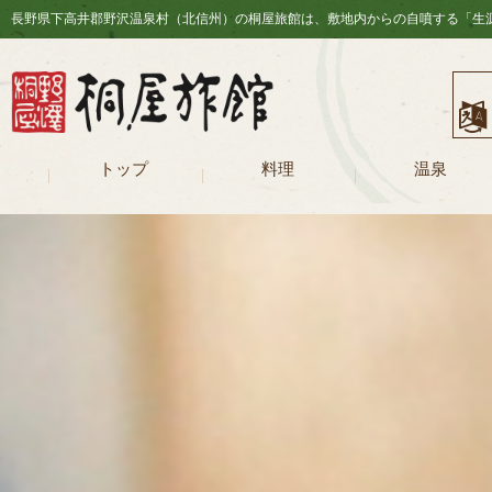
長野県下高井郡野沢温泉村（北信州）の桐屋旅館は、敷地内からの自噴する「生源
長野県野沢温泉村（
トップ
料理
温泉