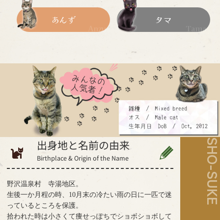
あんず
タマ
SHO-SU
出身地と名前の由来
Birthplace & Origin of the Name
野沢温泉村 寺湯地区。
生後一か月程の時、10月末の冷たい雨の日に一匹で迷
っているところを保護。
拾われた時は小さくて痩せっぽちでショボショボして