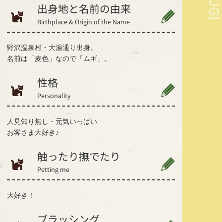
MUG
出身地と名前の由来
Birthplace & Origin of the Name
野沢温泉村・大湯通り出身。
名前は「麦色」なので「ムギ」。
性格
Personality
人見知り無し・元気いっぱい
お客さま大好き♪
触ったり撫でたり
Petting me
大好き！
ブラッシング