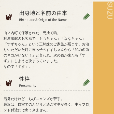
SUZ
出身地と名前の由来
Birthplace & Origin of the Name
山ノ内町で保護された、元捨て猫。
桐屋旅館のお客様で「ももちゃん」「ななちゃん」
「すずちゃん」という三姉妹のご家族が居ます。お泊
りいただいた時に末っ子のすずちゃんから「私の名前
のネコがいない！」と言われ、次の猫が来たら「す
ず」にしようと決まっていました。
なので「すず」。
性格
Personality
活発だけれど、ちびニャンズが苦手。
最近は、自室でのんびりと過ごす事が多く、中々フロ
ント付近には出て来ません。