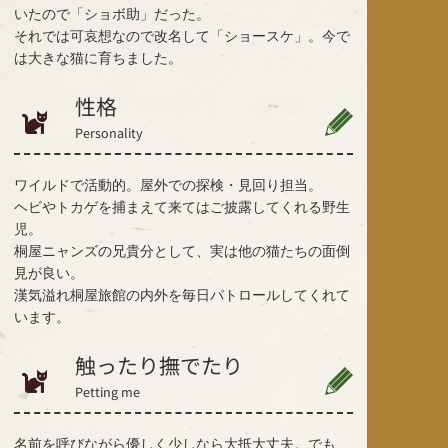
いたので「ショボ助」だった。
それでは可哀想なので改名して「ショースケ」。今で
は大きな猫に育ちました。
性格
Personality
ワイルドで活動的。屋外での探検・見回り担当。
ヘビやトカゲを捕まえて来てはご披露してくれる野生
児。
桐屋ニャンズの兄貴分として、実は他の猫たちの面倒
見が良い。
漢気溢れ桐屋旅館の内外を毎日パトロールしてくれて
います。
触ったり撫でたり
Petting me
名前を呼びながら優しく少しなら大抵大丈夫。でも、