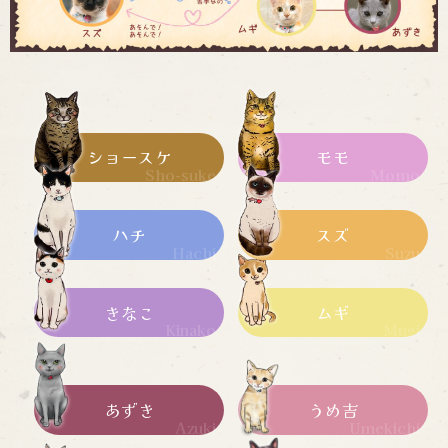
ショースケ
モモ
ハチ
スズ
きなこ
ムギ
あずき
うめ吉